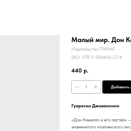
Малый мир. Дон Ка
Издательство ГРАНАТ
SKU:
978-5-906456-27-4
440
р.
Добавить 
Гуарески Джованнино
«Дон Камилло и его паства» 
знаменитого итальянского пи