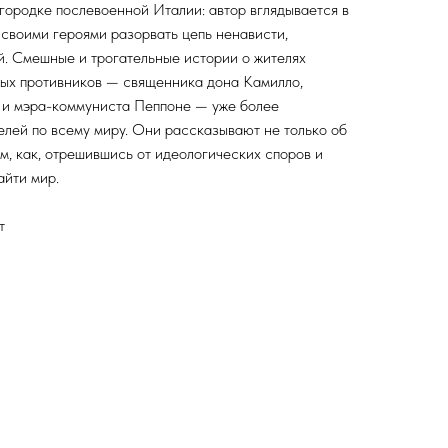
городке послевоенной Италии: автор вглядывается в
 своими героями разорвать цепь ненависти,
. Смешные и трогательные истории о жителях
ых противников — священника дона Камилло,
 и мэра-коммуниста Пеппоне — уже более
елей по всему миру. Они рассказывают не только об
ом, как, отрешившись от идеологических споров и
айти мир.
т