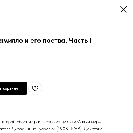
милло и его паства. Часть I
в корзину
— второй сборник рассказов из цикла «Малый мир»
сателя Джованнино Гуарески (1908–1968). Действие