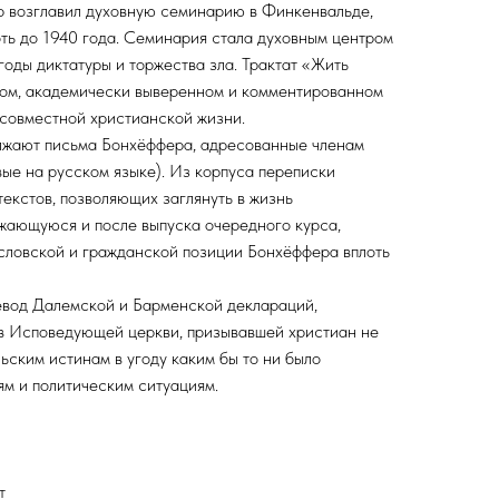
р возглавил духовную семинарию в Финкенвальде,
ть до 1940 года. Cеминария стала духовным центром
годы диктатуры и торжества зла. Трактат «Жить
вом, академически выверенном и комментированном
 совместной христианской жизни.
олжают письма Бонхёффера, адресованные членам
ые на русском языке). Из корпуса переписки
текстов, позволяющих заглянуть в жизнь
жающуюся и после выпуска очередного курса,
ословской и гражданской позиции Бонхёффера вплоть
евод Далемской и Барменской деклараций,
 Исповедующей церкви, призывавшей христиан не
ьским истинам в угоду каким бы то ни было
м и политическим ситуациям.
т