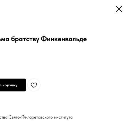
ьма братству Финкенвальде
в корзину
ства Свято-Филаретовского института