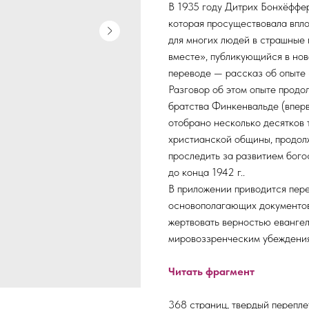
В 1935 году Дитрих Бонхёффе
которая просуществовала впло
для многих людей в страшные 
вместе», публикующийся в но
переводе — рассказ об опыте
Разговор об этом опыте прод
братства Финкенвальде (вперв
отобрано несколько десятков 
христианской общины, продол
проследить за развитием бог
до конца 1942 г..
В приложении приводится пер
основополагающих документов
жертвовать верностью евангел
мировоззренческим убеждения
Читать фрагмент
368 страниц, твердый перепле