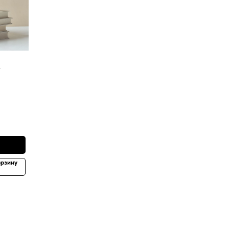
е
орзину