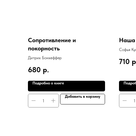
Сопротивление и
Наша 
покорность
Софья Ку
Дитрих Бонхеффер
710
р
680
р.
Подробно о книге
Подроб
Добавить в корзину