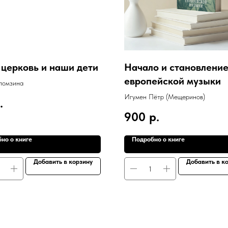
церковь и наши дети
Начало и становлени
европейской музыки
ломзина
Игумен Пётр (Мещеринов)
.
900
р.
но о книге
Подробно о книге
Добавить в корзину
Добавить в к