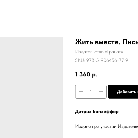
Жить вместе. Пис
Издательство «Гранат»
SKU:
978-5-906456-77-9
1 360
р.
Добавить 
Дитрих Бонхёффер
Издано при участии Издатель