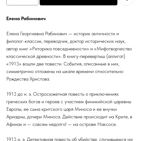
Елена Рабинович
Елена Георгиевна Рабинович — историк античности и
филолог-классик, переводчик, доктор исторических наук,
автор книг «Риторика повседневности» и «Мифотворчество
классической древности». В книгу-перевертыш (аллигат)
«1913» вошли две повести. События, описанные в них,
симметрично отложены на шкале времени относительно
Рождества Христова.
1913 до н. э. Остросюжетная повесть о приключениях
греческих богов и героев с участием финикийской царевны
Европы, ее сына критского царя Миноса и ее внучки
Ариадны, дочери Миноса. Действие происходит на Крите, в
Афинах и — совсем недолго! — на острове Наксосе.
1913 н. э. Детективная повесть об убийстве, случившемся на