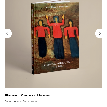
ет
Жертва. Милость. Поэзия
Ев
Анна Шмаина-Великанова
Мит